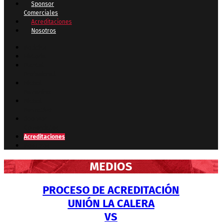
Sponsor
Comerciales
Acreditaciones
Nosotros
Noticias
Historia
Plantel
Profesional
Fútbol
Femenino
Fútbol
Formativo
Sponsor
Comerciales
Acreditaciones
Nosotros
MEDIOS
PROCESO DE ACREDITACIÓN
UNIÓN LA CALERA
VS