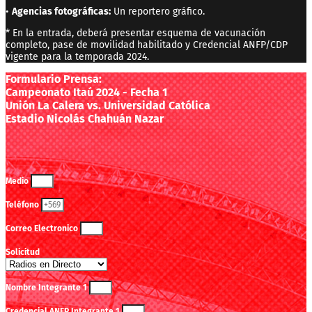
•
Agencias fotográficas:
Un reportero gráfico.
* En la entrada, deberá presentar esquema de vacunación
completo, pase de movilidad habilitado y Credencial ANFP/CDP
vigente para la temporada 2024.
Formulario Prensa:
Campeonato Itaú 2024 - Fecha 1
Unión La Calera vs. Universidad Católica
Estadio Nicolás Chahuán Nazar
Medio
Teléfono
Correo Electronico
Solicitud
Nombre Integrante 1
Credencial ANFP Integrante 1