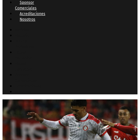
Sponsor
Comerciales
Acreditaciones
Nosotros
Noticias
Historia
Plantel
Profesional
Fútbol
Femenino
Fútbol
Formativo
Sponsor
Comerciales
Acreditaciones
Nosotros